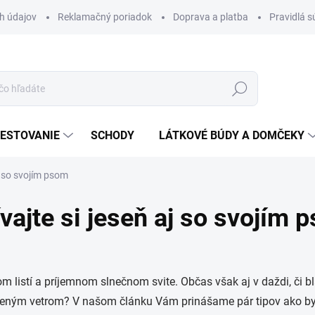
h údajov
Reklamačný poriadok
Doprava a platba
Pravidlá s
Hľadať
ESTOVANIE
SCHODY
LÁTKOVÉ BÚDY A DOMČEKY
aj so svojím psom
vajte si jeseň aj so svojím 
m listí a príjemnom slnečnom svite. Občas však aj v daždi, či bl
deným vetrom? V našom článku Vám prinášame pár tipov ako byť