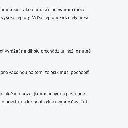
lhnutá srsť v kombináci s prievanom môže
vysoké teploty. Veľké teplotné rozdiely niesú
ť vyrážať na dlhšiu prechádzku, než je nutné.
ožené väčšinou na tom, že psík musí pochopiť
ite niečím naozaj jednoduchým a postupne
o povelu, na ktorý obvykle nemáte čas. Tak