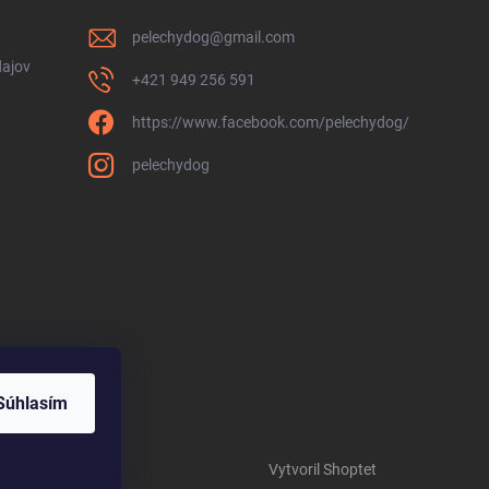
pelechydog
@
gmail.com
ajov
+421 949 256 591
https://www.facebook.com/pelechydog/
pelechydog
Súhlasím
Vytvoril Shoptet