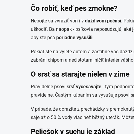
Čo robiť, keď pes zmokne?
Nebojte sa vyraziť von i v
daždivom počasí
. Pok
uškodiť. Ba naopak - psíkovia neposudzujú, aké j
aby ste psa
poriadne vysušili
.
Pokiaľ ste na výlete autom a zastihne vás daždz
zabráni chlpom a nečistotám, ničiť interiér vášho
O srsť sa starajte nielen v zime
Pravidelne psovi srsť
vyčesávajte
- tým podporít
pravidelne. Častým kúpaním sa vysušuje psovi srs
V prípade, že dorazíte z prechádzky s premoknut
saje až o 50 % vody viac než běžný uterák. Môžet
Peliešok v suchu je základ