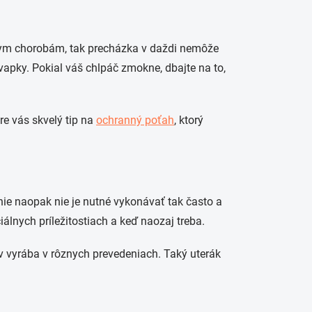
ôznym chorobám, tak precházka v daždi nemôže
vapky. Pokial váš chlpáč zmokne, dbajte na to,
e vás skvelý tip na
ochranný poťah
, ktorý
ie naopak nie je nutné vykonávať tak často a
iálnych príležitostiach a keď naozaj treba.
v vyrába v rôznych prevedeniach. Taký uterák