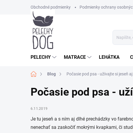
Prejsť
Obchodné podmienky
Podmienky ochrany osobnýc
na
obsah
PELECHY
MATRACE
LEHÁTKA
C
Domov
Blog
Počasie pod psa - užívajte si jeseň 
Počasie pod psa - uží
6.11.2019
Je tu jeseň a s ním aj dlhé prechádzky vo farebno
nenechať sa zaskočiť mokrými kvapkami, či stu