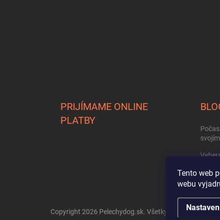
i
e
PRIJÍMAME ONLINE
BLO
PLATBY
Počasi
svojí
Vyberá
Tento web p
Ako zv
webu vyjadru
Nastaven
Copyright 2026
Pelechydog.sk
. Všetky práva vyhradené