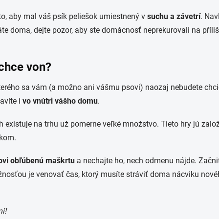
to, aby mal váš psík peliešok umiestnený v
suchu a závetrí
. Nav
e doma, dejte pozor, aby ste domácnosť neprekurovali na příliš 
echce von?
kterého sa vám (a možno ani vášmu psovi) naozaj nebudete chcie
avíte i
vo vnútri vášho domu
.
ch existuje na trhu už pomerne veľké množstvo. Tieto hry jú zal
skom.
ovi obľúbenú maškrtu
a nechajte ho, nech odmenu nájde. Začn
osťou je venovať čas, ktorý musíte stráviť doma nácviku novéh
i!