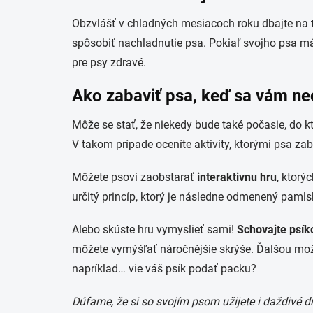
Obzvlášť v chladných mesiacoch roku dbajte na 
spôsobiť nachladnutie psa. Pokiaľ svojho psa mát
pre psy zdravé.
Ako zabaviť psa, keď sa vám n
Môže se stať, že niekedy bude také počasie, do 
V takom prípade oceníte aktivity, ktorými psa zab
Môžete psovi zaobstarať
interaktivnu hru
, ktorý
určitý princíp, ktorý je následne odmenený paml
Alebo skúste hru vymyslieť sami!
Schovajte psík
môžete vymýšľať náročnějšie skrýše. Ďalšou možn
napríklad… vie váš psík podať packu?
Dúfame, že si so svojím psom užijete i daždivé dn