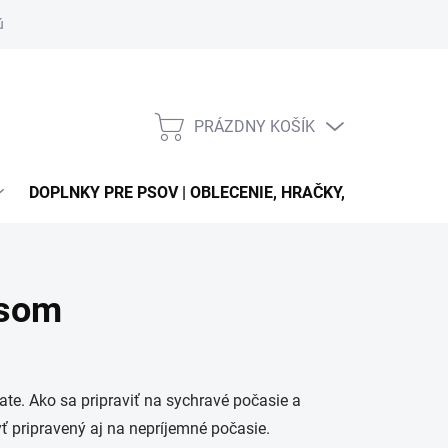
úťaží
PRÁZDNY KOŠÍK
NÁKUPNÝ
KOŠÍK
DOPLNKY PRE PSOV | OBLECENIE, HRAČKY, VODÍTKA, OB
psom
ate. Ako sa pripraviť na sychravé počasie a
 pripravený aj na nepríjemné počasie.