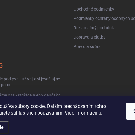
Obchodné podmienky
Podmienky ochrany osobných úd
Reklamačný poriadok
Doprava a platba
Pravidlá súťaží
G
e pod psa - užívajte si jeseň aj so
m psom
me psa - strážca alebo gaučák?
oužíva súbory cookie. Ďalším prechádzaním tohto
ládať horúce počasie so psom?
jete súhlas s ich používaním. Viac informácií
tu
.
ie
.