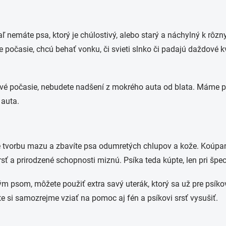
iaľ nemáte psa, ktorý je chúlostivý, alebo starý a náchylný k r
e počasie, chcú behať vonku, či svieti slnko či padajú daždové k
ivé počasie, nebudete nadšení z mokrého auta od blata. Máme pr
 auta.
e tvorbu mazu a zbavíte psa odumretých chlupov a kože. Koúpan
ť a prirodzené schopnosti miznú. Psíka teda kúpte, len pri špec
ým psom, môžete použiť extra savý uterák, ktorý sa už pre psíko
e si samozrejme vziať na pomoc aj fén a psíkovi srsť vysušiť.