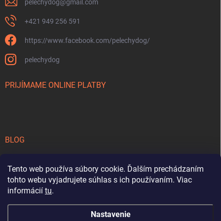
pelechydog
@
gmail.com
+421 949 256 591
https://www.facebook.com/pelechydog/
pelechydog
PRIJÍMAME ONLINE PLATBY
BLOG
Počasie pod psa - užívajte si jeseň aj so svojím psom
Tento web používa súbory cookie. Ďalším prechádzaním
Vyberáme psa - strážca alebo gaučák?
tohto webu vyjadrujete súhlas s ich používaním. Viac
informácií
tu
.
Ako zvládať horúce počasie so psom?
Nastavenie