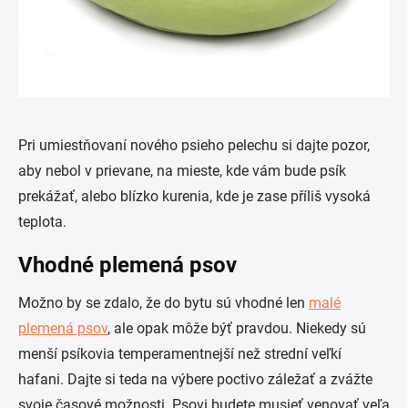
Pri umiestňovaní nového psieho pelechu si dajte pozor,
aby nebol v prievane, na mieste, kde vám bude psík
prekážať, alebo blízko kurenia, kde je zase příliš vysoká
teplota.
Vhodné plemená psov
Možno by se zdalo, že do bytu sú vhodné len
malé
plemená psov
, ale opak môže býť pravdou. Niekedy sú
menší psíkovia temperamentnejší než strední veľkí
hafani. Dajte si teda na výbere poctivo záležať a zvážte
svoje
časové možnosti
. Psovi budete musieť venovať veľa