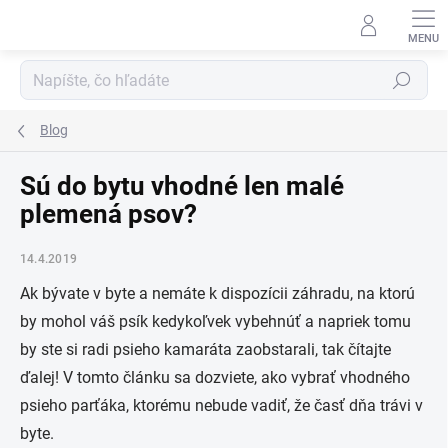
Prejsť
na
obsah
Hľadať
Blog
Sú do bytu vhodné len malé
plemená psov?
14.4.2019
Ak bývate v byte a nemáte k dispozícii záhradu, na ktorú
by mohol váš psík kedykoľvek vybehnúť a napriek tomu
by ste si radi psieho kamaráta zaobstarali, tak čítajte
ďalej! V tomto článku sa dozviete, ako vybrať vhodného
psieho parťáka, ktorému nebude vadiť, že časť dňa trávi v
byte.