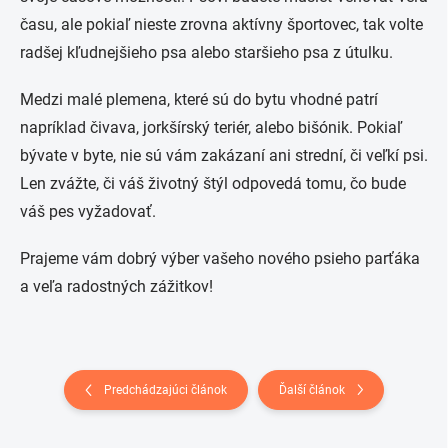
času, ale pokiaľ nieste zrovna aktívny športovec, tak volte
radšej kľudnejšieho psa alebo staršieho psa z útulku.
Medzi malé plemena, které sú do bytu vhodné patrí
napríklad čivava, jorkšírský teriér, alebo bišónik. Pokiaľ
bývate v byte, nie sú vám zakázaní ani strední, či veľkí psi.
Len zvážte, či váš životný štýl odpovedá tomu, čo bude
váš pes vyžadovať.
Prajeme vám dobrý výber vašeho nového psieho parťáka
a veľa radostných zážitkov!
Predchádzajúci článok
Ďalší článok