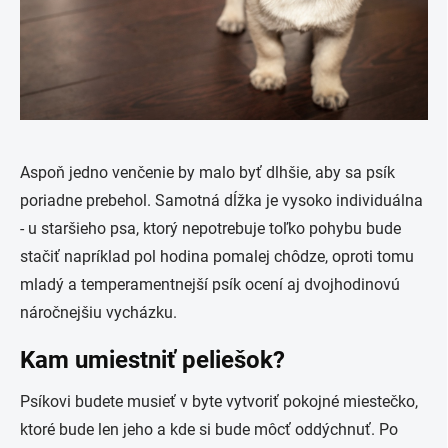
Aspoň jedno venčenie by malo byť dlhšie, aby sa psík
poriadne prebehol. Samotná dĺžka je vysoko individuálna
- u staršieho psa, ktorý nepotrebuje toľko pohybu bude
stačiť napríklad pol hodina pomalej chôdze, oproti tomu
mladý a temperamentnejší psík ocení aj
dvojhodinovú
náročnejšiu vycházku
.
Kam umiestniť peliešok?
Psíkovi budete musieť v byte vytvoriť pokojné miestečko,
ktoré bude len jeho a kde si bude môcť oddýchnuť. Po