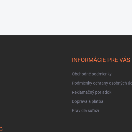
INFORMÁCIE PRE VÁS
Obchodné podmienky
Podmienky ochrany osobných úd
Reklamačný poriadok
Doprava a platba
Pravidlá súťaží
G