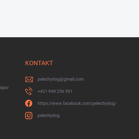
KONTAKT
pelechydog
@
gmail.com
ajov
+421 949 256 591
https://www.facebook.com/pelechydog/
pelechydog