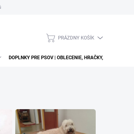
úťaží
PRÁZDNY KOŠÍK
NÁKUPNÝ
KOŠÍK
DOPLNKY PRE PSOV | OBLECENIE, HRAČKY, VODÍTKA, OB