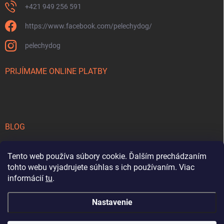
+421 949 256 591
https://www.facebook.com/pelechydog/
pelechydog
PRIJÍMAME ONLINE PLATBY
BLOG
Počasie pod psa - užívajte si jeseň aj so svojím psom
Tento web používa súbory cookie. Ďalším prechádzaním
Vyberáme psa - strážca alebo gaučák?
tohto webu vyjadrujete súhlas s ich používaním. Viac
informácií
tu
.
Ako zvládať horúce počasie so psom?
Nastavenie