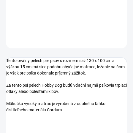
−
+
Pridať do košíka
DETAILNÉ INFORMÁCIE
OPÝTAŤ SA
Tento oválny pelech pre psov s rozmermi až 130 x 100 cm a
výškou 15 cm má síce podobu obyčajné matrace, ležanie na ňom
je však pre psíka dokonale príjemný zážitok.
Za tento psí pelech Hobby Dog budú vďační najmä psíkovia trpiaci
otlaky alebo bolesťami kĺbov.
Mäkučká vysoký matrac je vyrobená z odolného ľahko
čistiteľného materiálu Cordura.