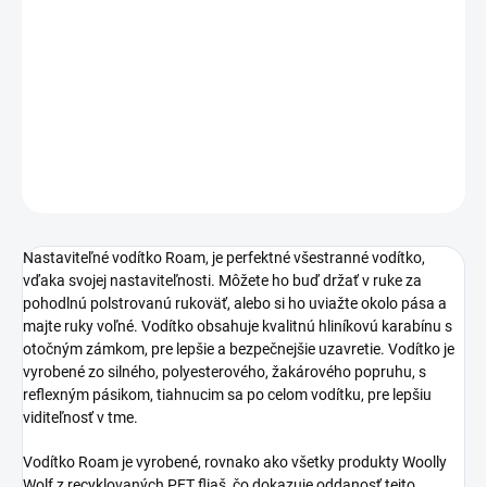
−
+
Pridať do košíka
Nastaviteľné vodítko, s kvalitnou karabínou a reflexnými prvkami
po celej dĺžke.
DETAILNÉ INFORMÁCIE
OPÝTAŤ SA
Nastaviteľné vodítko Roam, je perfektné všestranné vodítko,
vďaka svojej nastaviteľnosti. Môžete ho buď držať v ruke za
pohodlnú polstrovanú rukoväť, alebo si ho uviažte okolo pása a
majte ruky voľné. Vodítko obsahuje kvalitnú hliníkovú karabínu s
otočným zámkom, pre lepšie a bezpečnejšie uzavretie. Vodítko je
vyrobené zo silného, polyesterového, žakárového popruhu, s
reflexným pásikom, tiahnucim sa po celom vodítku, pre lepšiu
viditeľnosť v tme.
Vodítko Roam je vyrobené, rovnako ako všetky produkty Woolly
Wolf z recyklovaných PET fliaš, čo dokazuje oddanosť tejto