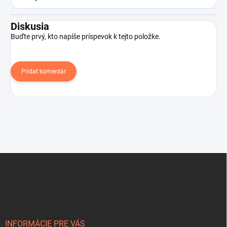
Diskusia
Buďte prvý, kto napíše príspevok k tejto položke.
Pridať komentár
Z
á
p
ä
t
i
e
INFORMÁCIE PRE VÁS