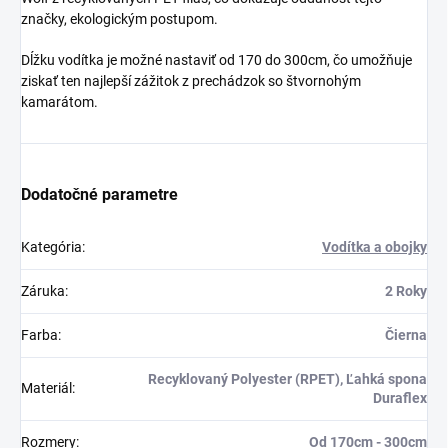
značky, ekologickým postupom.
Dĺžku vodítka je možné nastaviť od 170 do 300cm, čo umožňuje
ziskať ten najlepší zážitok z prechádzok so štvornohým
kamarátom.
Dodatočné parametre
Kategória
:
Vodítka a obojky
Záruka
:
2 Roky
Farba
:
Čierna
Recyklovaný Polyester (RPET), Ľahká spona
Materiál
:
Duraflex
Rozmery
:
Od 170cm - 300cm