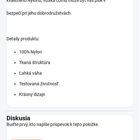
kvalitného Nylonu, vďaka čomu môže byť váš psík v
bezpečí pri jeho dobrodružstvách.
Detaily produktu:
100% Nylon
Tkaná štruktúra
Ľahká váha
Testovaná životnosť
Krásny dizajn
Diskusia
Buďte prvý, kto napíše príspevok k tejto položke.