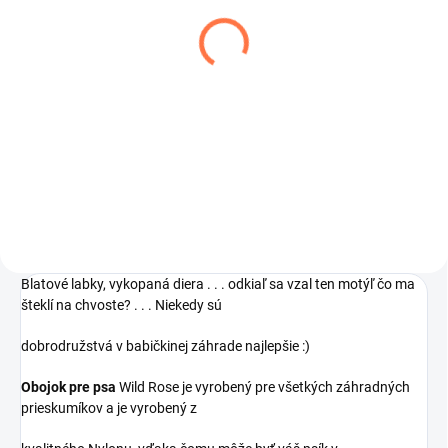
VYPREDANÉ
OBOJOK PRE PSA -
OBOJOK PRE PSA -
VANLIFE
PEAKS Cranberry
OBOJOK PRE PSA
OBOJOK PRE PSA
€9,90
€9,90
Detail
Detail
Blatové labky, vykopaná diera . . . odkiaľ sa vzal ten motýľ čo ma
šteklí na chvoste? . . . Niekedy sú
dobrodružstvá v babičkinej záhrade najlepšie :)
Obojok pre psa
Wild Rose je vyrobený pre všetkých záhradných
prieskumíkov a je vyrobený z