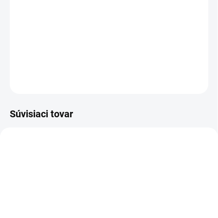
−
+
Pridať do košíka
DETAILNÉ INFORMÁCIE
OPÝTAŤ SA
Súvisiaci tovar
SKLADOM