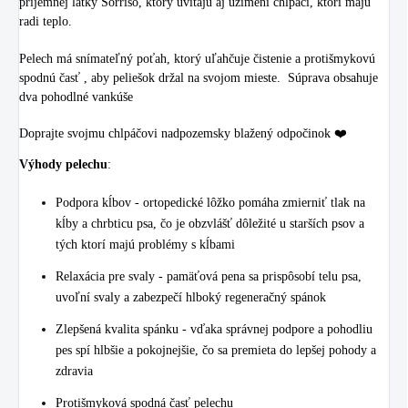
príjemnej látky Sorriso, ktorý uvítajú aj uzimení chlpáči, ktorí majú
radi teplo.
Pelech má snímateľný poťah, ktorý uľahčuje čistenie a protišmykovú
spodnú časť , aby peliešok držal na svojom mieste. Súprava obsahuje
dva pohodlné vankúše
Doprajte svojmu chlpáčovi nadpozemsky blažený odpočinok ❤️️
Výhody pelechu
:
Podpora kĺbov - ortopedické lôžko pomáha zmierniť tlak na
kĺby a chrbticu psa, čo je obzvlášť dôležité u starších psov a
tých ktorí majú problémy s kĺbami
Relaxácia pre svaly - pamäťová pena sa prispôsobí telu psa,
uvoľní svaly a zabezpečí hlboký regeneračný spánok
Zlepšená kvalita spánku - vďaka správnej podpore a pohodliu
pes spí hlbšie a pokojnejšie, čo sa premieta do lepšej pohody a
zdravia
Protišmyková spodná časť pelechu