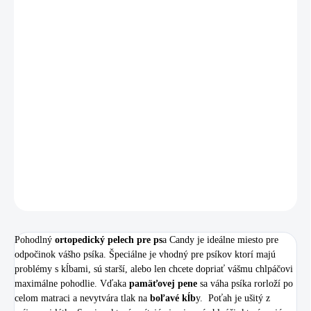
VARIANT
−
+
Pridať do košíka
Ortopedický pelech pre psa
Candy je skutočným rajom pre
vášho
psíka
. Vyrobený z luxusnej látky Sorriso, poskytuje
bezkonkurečné
pohodlie
a
relax.
DETAILNÉ INFORMÁCIE
OPÝTAŤ SA
Pohodlný
ortopedický pelech pre ps
a Candy je ideálne miesto pre
odpočinok vášho psíka. Špeciálne je vhodný pre psíkov ktorí majú
problémy s kĺbami, sú starší, alebo len chcete dopriať vášmu chlpáčovi
maximálne pohodlie. Vďaka
pamäťovej pene
sa váha psíka rorloží po
celom matraci a nevytvára tlak na
boľavé kĺb
y. Poťah je ušitý z