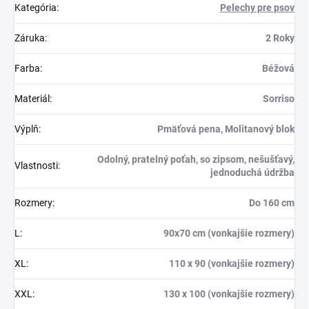
Kategória
:
Pelechy pre psov
Záruka
:
2 Roky
Farba
:
Béžová
Materiál
:
Sorriso
Výplň
:
Pmäťová pena, Molitanový blok
Odolný, pratelný poťah, so zipsom, nešušťavý,
Vlastnosti
:
jednoduchá údržba
Rozmery
:
Do 160 cm
L
:
90x70 cm (vonkajšie rozmery)
XL
:
110 x 90 (vonkajšie rozmery)
XXL
:
130 x 100 (vonkajšie rozmery)