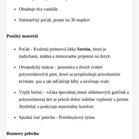
Obsahuje dva vankúše
Snímateľný poťah, pranie na 30 stupňov
Použitý materiál
:
Poťah - Kvalitná prémiová látka
Sorriso,
ktorá je
nadýchaná,
mäkká a mimoriadne príjemná na dotyk
Ortopedický matrac - pozostáva z dvoch vrstiev
polyuretánových pien, ktoré sa prispôsobujú prirodzeným
krivkám psa a tak odľahčuje kĺby a uvoľnuje svaly
Výplň bočníc - vďaka špeciálnej zmesi silikónových guličiek a
polyuretánovej drti je pelech dobre stabilne vyplnený a pritom
flexibilný a poskytuje maximálny komfort
Spodná časť pelechu - Protišmykový nylon
Rozmery pelechu
: