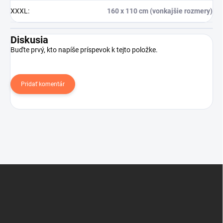
XXXL
:
160 x 110 cm (vonkajšie rozmery)
Diskusia
Buďte prvý, kto napíše príspevok k tejto položke.
Pridať komentár
Z
á
p
ä
t