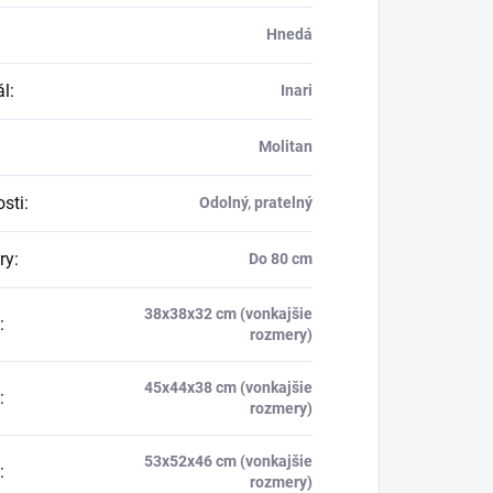
Hnedá
ál
:
Inari
Molitan
osti
:
Odolný, pratelný
ry
:
Do 80 cm
38x38x32 cm (vonkajšie
:
rozmery)
45x44x38 cm (vonkajšie
:
rozmery)
53x52x46 cm (vonkajšie
:
rozmery)