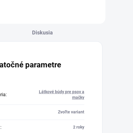
Diskusia
atočné parametre
Látkové búdy pre psov a
ria
:
mačky
Zvoľte variant
a
:
2 roky