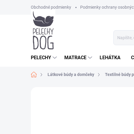
Prejsť
Obchodné podmienky
Podmienky ochrany osobnýc
na
obsah
PELECHY
MATRACE
LEHÁTKA
C
Domov
Látkové búdy a domčeky
Textilné búdy 
2 hodnotenia
Podrobnosti hodnoteni