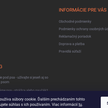
INFORMÁCIE PRE VÁS
Obchodné podmienky
Podmienky ochrany osobných úd
Reklamačný poriadok
Doprava a platba
Pravidlá súťaží
G
e pod psa - užívajte si jeseň aj so
m psom
me psa - strážca alebo gaučák?
ládať horúce počasie so psom?
oužíva súbory cookie. Ďalším prechádzaním tohto
jete súhlas s ich používaním. Viac informácií
tu
.