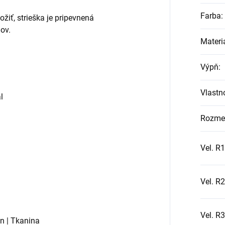
Farba
:
žiť, strieška je pripevnená
ov.
Materi
Výpň
:
Vlastn
l
Rozme
Vel. R1
Vel. R2
Vel. R3
n | Tkanina