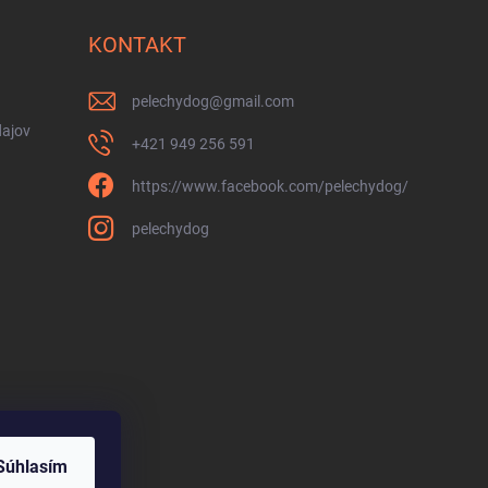
KONTAKT
pelechydog
@
gmail.com
ajov
+421 949 256 591
https://www.facebook.com/pelechydog/
pelechydog
Súhlasím