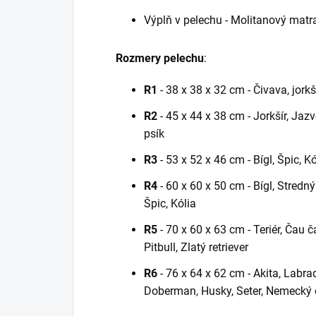
Výplň v pelechu - Molitanový mat
Rozmery pelechu
:
R1
- 38 x 38 x 32 cm - Čivava, jorkší
R2
- 45 x 44 x 38 cm - Jorkšír, Jaz
psík
R3
- 53 x 52 x 46 cm - Bígl, Špic, K
R4
- 60 x 60 x 50 cm - Bígl, Stredný
Špic, Kólia
R5
- 70 x 60 x 63 cm - Teriér, Čau 
Pitbull, Zlatý retriever
R6
- 76 x 64 x 62 cm - Akita, Labrad
Doberman, Husky, Seter, Nemecký 