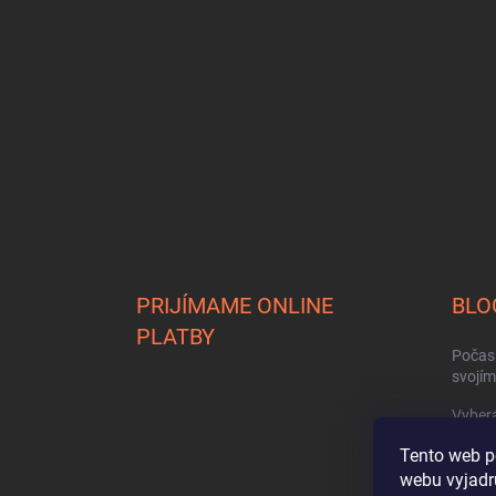
p
ä
t
i
e
PRIJÍMAME ONLINE
BLO
PLATBY
Počasi
svojí
Vyberá
Ako zv
Tento web p
webu vyjadru