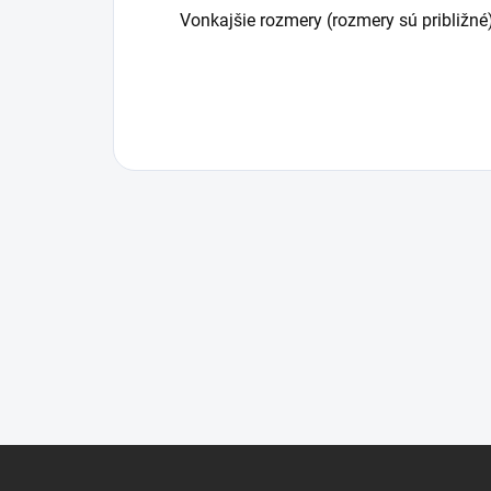
Vonkajšie rozmery (rozmery sú približné
Z
á