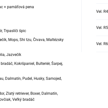
rac + pamäťová pena
Vel. R4
Vel. R5
r, Trpaslíči špic
večík, Mops, Shi tzu, Čivava, Maltézsky
Vel. R6
ólia, Jazvečík
 bradáč, Kokršpaniel, Bulteriér, Šarpej,
čau, Dalmatín, Pudel, Husky, Samojed,
or, Zlatý retriever, Boxer, Dalmatín,
ovčiak, Veľký bradáč