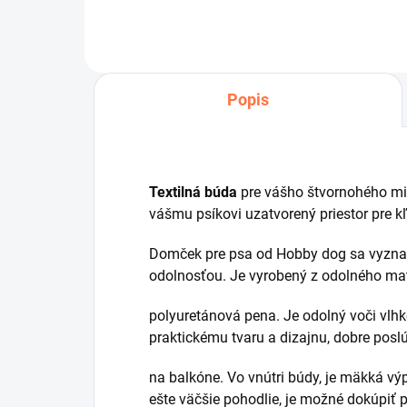
Popis
Textilná búda
pre vášho štvornohého mil
vášmu psíkovi uzatvorený priestor pre 
Domček pre psa od Hobby dog sa vyznač
odolnosťou. Je vyrobený z odolného mater
polyuretánová pena. Je odolný voči vlhk
praktickému tvaru a dizajnu, dobre poslú
na balkóne. Vo vnútri búdy, je mäkká vý
ešte väčšie pohodlie, je možné dokúpiť 