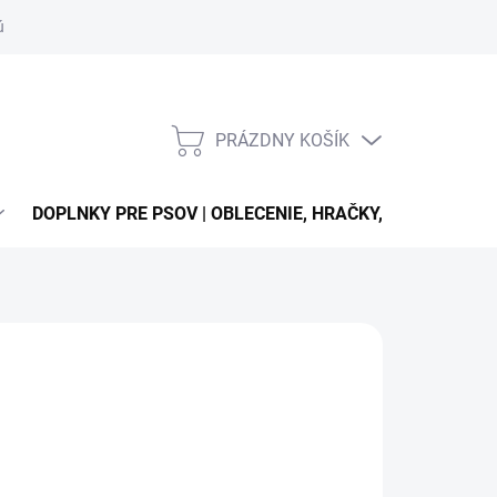
úťaží
PRÁZDNY KOŠÍK
NÁKUPNÝ
KOŠÍK
DOPLNKY PRE PSOV | OBLECENIE, HRAČKY, VODÍTKA, OB