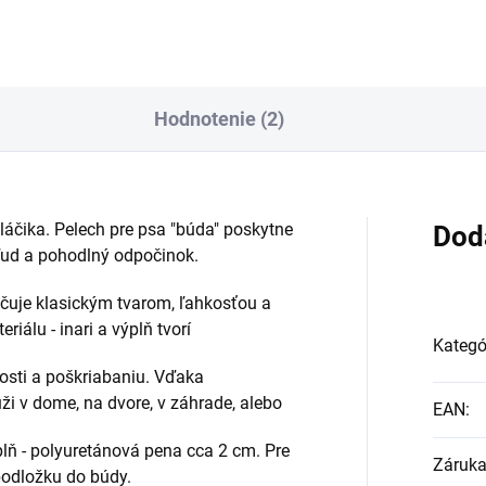
Hodnotenie (2)
áčika. Pelech pre psa "búda" poskytne
Dod
kľud a pohodlný odpočinok.
uje klasickým tvarom, ľahkosťou a
iálu - inari a výplň tvorí
Kategó
osti a poškriabaniu. Vďaka
ži v dome, na dvore, v záhrade, alebo
EAN
:
plň - polyuretánová pena cca 2 cm. Pre
Záruk
podložku do búdy.