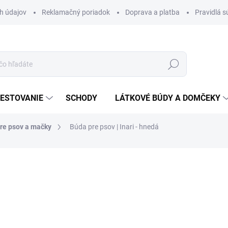
h údajov
Reklamačný poriadok
Doprava a platba
Pravidlá s
Hľadať
ESTOVANIE
SCHODY
LÁTKOVÉ BÚDY A DOMČEKY
pre psov a mačky
Búda pre psov | Inari - hnedá
a
ZNAČKA:
HOBBY DOG
od
€45
Jednotková
ZVOĽTE VARIANT
cena:
VARIANT