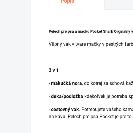
Popis
Pelech pre psa a mačku Pocket Shark Orginálny 
Vtipný vak v tvare mačky v pestrých far
3 v 1
-
mäkučká nora
, do kotrej sa schová ka
-
deka/podložka
kdekoľvek je potreba sp
-
cestovný vak
. Potrebujete vašeho kama
na kávu. Pelech pre psa Pocket je pre t