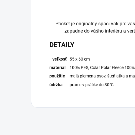
Pocket je originálny spací vak pre váš
zapadne do vášho interiéru a vert
DETAILY
veľkosť
55 x 60 cm
materiál
100% PES, Colar Polar Fleece 100
použitie
malá plemena psov, šteňiatka a m
údržba
pranie v práčke do 30°C