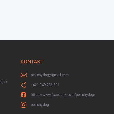
KONTAKT
pelechydog
@
gmail.com
ajov
+421 949 256 591
https://www.facebook.com/pelechydog/
pelechydog