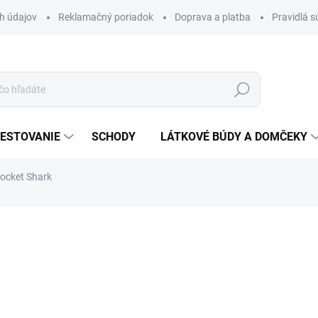
h údajov
Reklamačný poriadok
Doprava a platba
Pravidlá s
Hľadať
ESTOVANIE
SCHODY
LÁTKOVÉ BÚDY A DOMČEKY
ocket Shark
nia
€48
Jednotková
SKLADOM
cena:
−
+