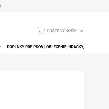
úťaží
PRÁZDNY KOŠÍK
NÁKUPNÝ
KOŠÍK
DOPLNKY PRE PSOV | OBLECENIE, HRAČKY, VODÍTKA, OB
Pridať do košíka