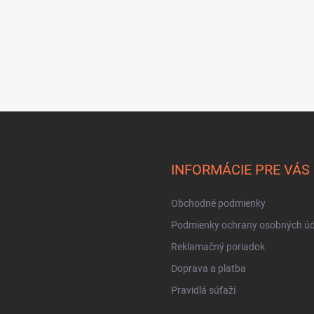
INFORMÁCIE PRE VÁS
Obchodné podmienky
Podmienky ochrany osobných úd
Reklamačný poriadok
Doprava a platba
Pravidlá súťaží