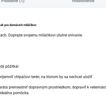
Podobné (1)
Hodnotenie
vak pre domácich miláčikov
bách. Doprajte svojemu miláčikovi útulné snívanie.
ždý pôžitkár
ríjemníť chlpáčovi terén, na ktorom by sa nechcel uložiť
ráta premiestniť dopravným prostriedkom, dopraviť k veterinárov
o ideálna pomôcka