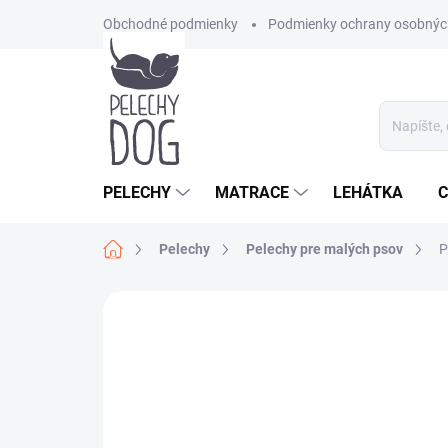
Prejsť
Obchodné podmienky
Podmienky ochrany osobnýc
na
obsah
PELECHY
MATRACE
LEHÁTKA
C
Domov
Pelechy
Pelechy pre malých psov
P
Neohodnotené
Podrobnosti hodnote