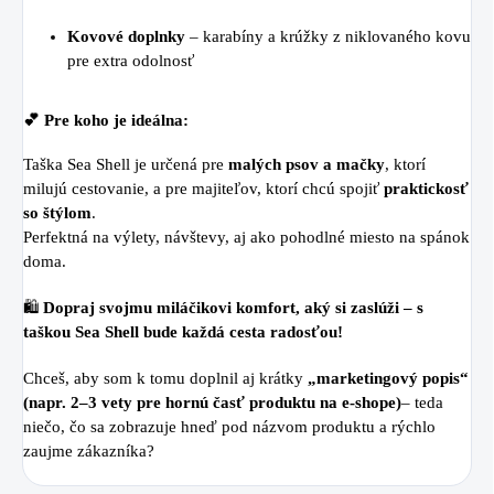
Kovové doplnky
– karabíny a krúžky z niklovaného kovu
pre extra odolnosť
💕 Pre koho je ideálna:
Taška Sea Shell je určená pre
malých psov a mačky
, ktorí
milujú cestovanie, a pre majiteľov, ktorí chcú spojiť
praktickosť
so štýlom
.
Perfektná na výlety, návštevy, aj ako pohodlné miesto na spánok
doma.
🛍️
Dopraj svojmu miláčikovi komfort, aký si zaslúži – s
taškou Sea Shell bude každá cesta radosťou!
Chceš, aby som k tomu doplnil aj krátky
„marketingový popis“
(napr. 2–3 vety pre hornú časť produktu na e-shope)
– teda
niečo, čo sa zobrazuje hneď pod názvom produktu a rýchlo
zaujme zákazníka?