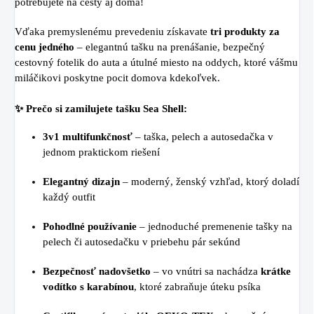
potrebujete na cesty aj doma!
Vďaka premyslenému prevedeniu získavate
tri produkty za
cenu jedného
– elegantnú tašku na prenášanie, bezpečný
cestovný fotelik do auta a útulné miesto na oddych, ktoré vášmu
miláčikovi poskytne pocit domova kdekoľvek.
✨ Prečo si zamilujete tašku Sea Shell:
3v1 multifunkčnosť
– taška, pelech a autosedačka v
jednom praktickom riešení
Elegantný dizajn
– moderný, ženský vzhľad, ktorý doladí
každý outfit
Pohodlné používanie
– jednoduché premenenie tašky na
pelech či autosedačku v priebehu pár sekúnd
Bezpečnosť nadovšetko
– vo vnútri sa nachádza
krátke
vodítko s karabínou
, ktoré zabraňuje úteku psíka