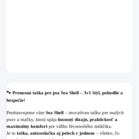
Prenosná taška
Sea Shell
spája eleganciu, pohodlie a bezpečnosť
v jednom. Dokonalá voľba pre moderné majiteľky malých
psíkov – štýlová na pohľad, praktická na každodenné použitie a
útulná ako pelech.
DETAILNÉ INFORMÁCIE
OPÝTAŤ SA
🐾 Prenosná taška pre psa
Sea Shell
– 3v1 štýl, pohodlie a
bezpečie!
Predstavujeme vám
Sea Shell
– inovatívnu tašku pre malých
psov a mačky, ktorá spája
luxusný dizajn, praktickosť a
maximálny komfort
pre vášho štvornohého miláčika.
Je to
taška, autosedačka aj pelech v jednom
– všetko, čo