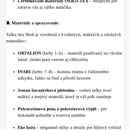
Certifikované materiály OEKO-TEX
– bezpečné pre
zdravie vás aj vášho miláčika
🧵 Materiály a spracovanie:
Taška Sea Shell je vyrobená z kvalitných, mäkkých a odolných
materiálov:
ORTALION
(farby 1–6) – materiál používaný na výrobu
búnd, chráni pred vetrom aj vlhkosťou
INARI
(farby 7–8) – tkanina známa z čalúneného
nábytku, ľahko sa čistí a pôsobí luxusne
Jemná barančeková pletenina
– vnútro tašky tvorí
mäkký a hrejivý materiál, ktorý si váš psík zamiluje
Polyuretánová pena a polyesterová výplň
– pre
dokonalé pohodlie a tvarovú stabilitu
Eko koža
– elegantné rúčky a detaily pre štýlový vzhľad