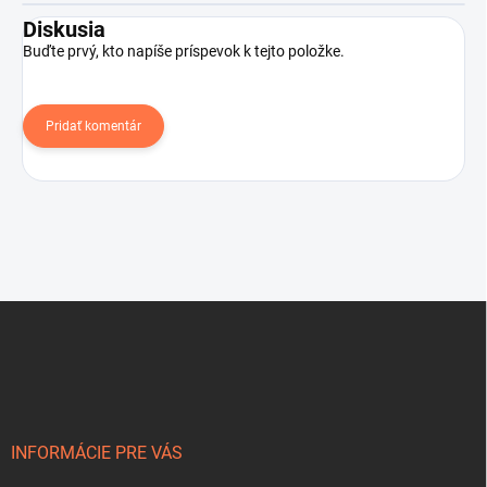
Diskusia
Buďte prvý, kto napíše príspevok k tejto položke.
Pridať komentár
Z
á
p
ä
t
i
e
INFORMÁCIE PRE VÁS