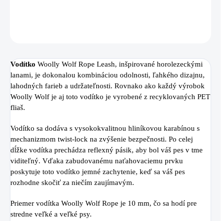
DETAILNÉ INFORMÁCIE
OPÝTAŤ SA
Vodítko
Woolly Wolf Rope Leash, inšpirované horolezeckými
lanami, je dokonalou kombináciou odolnosti, ľahkého dizajnu,
lahodných farieb a udržateľnosti. Rovnako ako každý výrobok
Woolly Wolf je aj toto vodítko je vyrobené z recyklovaných PET
fliaš.
Vodítko sa dodáva s vysokokvalitnou hliníkovou karabínou s
mechanizmom twist-lock na zvýšenie bezpečnosti. Po celej
dĺžke vodítka prechádza reflexný pásik, aby bol váš pes v tme
viditeľný. Vďaka zabudovanému naťahovaciemu prvku
poskytuje toto vodítko jemné zachytenie, keď sa váš pes
rozhodne skočiť za niečím zaujímavým.
Priemer vodítka Woolly Wolf Rope je 10 mm, čo sa hodí pre
stredne veľké a veľké psy.