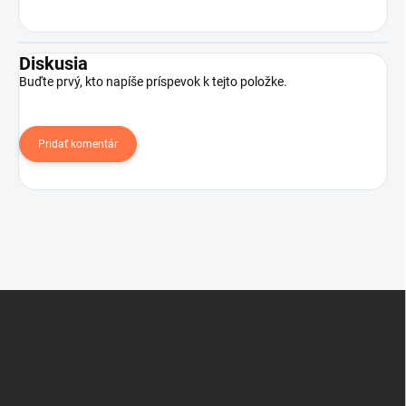
Diskusia
Buďte prvý, kto napíše príspevok k tejto položke.
Pridať komentár
Z
á
p
ä
t
i