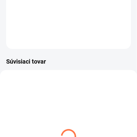
−
+
Pridať do košíka
DETAILNÉ INFORMÁCIE
OPÝTAŤ SA
Súvisiaci tovar
TIP
SKLADOM
SKLADOM
VODÍTKO PRE PSA -
Sveter pre psa Bergen -