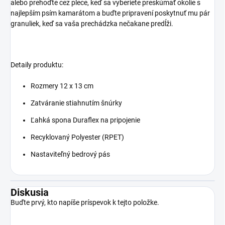
alebo prehoďte cez plece, keď sa vyberiete preskúmať okolie s
najlepším psím kamarátom a buďte pripravení poskytnuť mu pár
granuliek, keď sa vaša prechádzka nečakane predĺži.
Detaily produktu:
Rozmery 12 x 13 cm
Zatváranie stiahnutím šnúrky
Ľahká spona Duraflex na pripojenie
Recyklovaný Polyester (RPET)
Nastaviteľný bedrový pás
Diskusia
Buďte prvý, kto napíše príspevok k tejto položke.