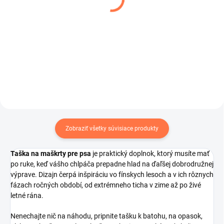
WOODLAND
Šedý
€19,90
€14,99
od
Do košíka
Detail
Zobraziť všetky súvisiace produkty
Taška na maškrty pre psa
je praktický doplnok, ktorý musíte mať
po ruke, keď vášho chlpáča prepadne hlad na ďaľšej dobrodružnej
výprave. Dizajn
čerpá inšpiráciu vo fínskych lesoch a v ich rôznych
fázach ročných období, od extrémneho ticha v zime až po živé
letné rána.
Nenechajte nič na náhodu, pripnite tašku k batohu, na opasok,