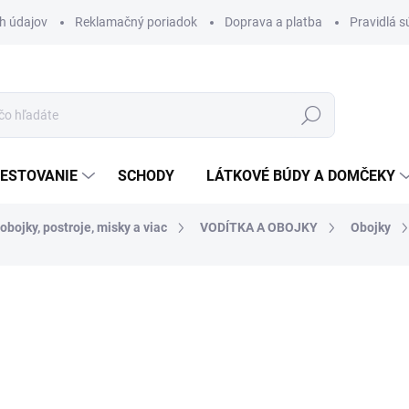
h údajov
Reklamačný poriadok
Doprava a platba
Pravidlá s
Hľadať
ESTOVANIE
SCHODY
LÁTKOVÉ BÚDY A DOMČEKY
obojky, postroje, misky a viac
VODÍTKA A OBOJKY
Obojky
nia
ZNAČKA:
WOOLLY WOLF
€14,90
Jednotková
ZVOĽTE VARIANT
cena:
VARIANT