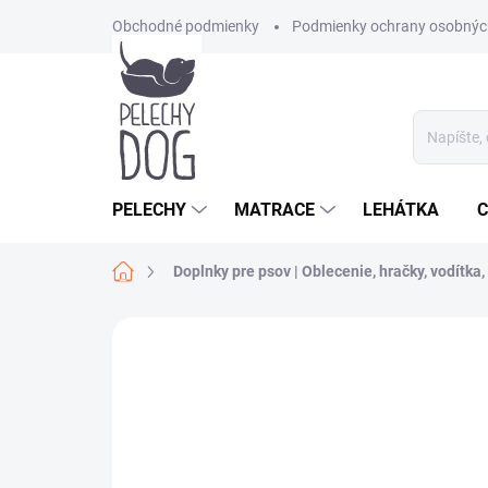
Prejsť
Obchodné podmienky
Podmienky ochrany osobnýc
na
obsah
PELECHY
MATRACE
LEHÁTKA
C
Domov
Doplnky pre psov | Oblecenie, hračky, vodítka, 
Neohodnotené
Podrobnosti hodnote