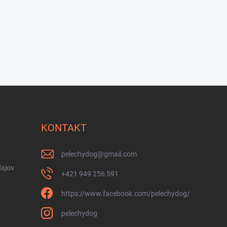
KONTAKT
pelechydog
@
gmail.com
ajov
+421 949 256 591
https://www.facebook.com/pelechydog/
pelechydog