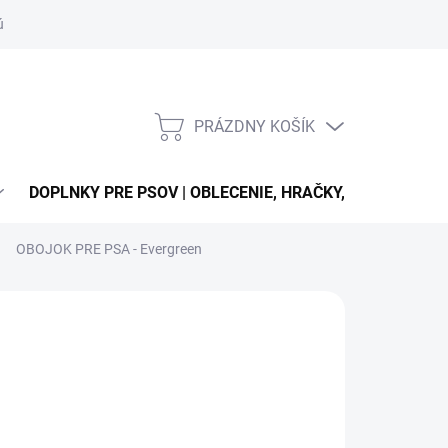
úťaží
PRÁZDNY KOŠÍK
NÁKUPNÝ
KOŠÍK
DOPLNKY PRE PSOV | OBLECENIE, HRAČKY, VODÍTKA, OB
OBOJOK PRE PSA - Evergreen